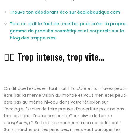
Trouve ton déodorant éco sur écoloboutique.com
Tout ce qu’il te faut de recettes pour créer ta propre
gamme de produits cosmétiques et corporels sur le
blog des trappeuses
👎🏼 Trop intense, trop vite…
On dit que l’excès en tout nuit ! Ta
date
et toi n’avez peut-
être pas la même vision du monde et vous n’en êtes peut-
être pas au même niveau dans votre réflexion sur
l’écologie. Essaies de faire preuve d’ouverture pour ne pas
trop brusquer l’autre personne. Connais-tu le terme
e
cosplaining
? Se faire sermonner n’a rien de séduisant !
Sans marcher sur tes principes, mieux vaut partager tes